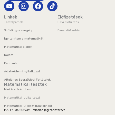
Y
I
F
T
o
n
a
i
u
s
c
k
Linkek
Előfizetések
t
t
e
t
Tanfolyamok
Havi előfizetés
u
a
b
o
Szülői gyorssegély
Éves előfizetés
b
g
o
k
Így tanítom a matematikát
e
r
o
a
k
Matematikai alapok
m
Rólam
Kapcsolat
Adatvédelmi nyilatkozat
Általános Szerződési Feltételek
Matematikai tesztek
Mini érettségi teszt
Matematikai logika teszt
Matematikai IQ Teszt (Diákoknak)
MATEK-OK
2026
© - Minden jog fenntartva