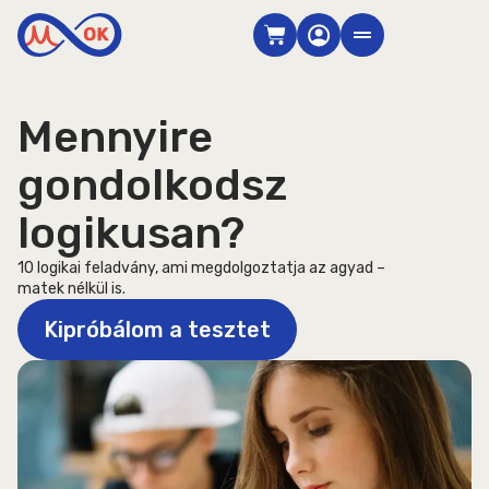
Skip
Cart
to
content
Mennyire
gondolkodsz
logikusan?
10 logikai feladvány, ami megdolgoztatja az agyad –
matek nélkül is.
Kipróbálom a tesztet