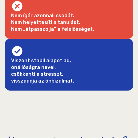
Nem ígér azonnali csodát.
Nem helyettesíti a tanulást.
Nem „átpasszolja” a felelősséget.
Viszont stabil alapot ad,
önállóságra nevel,
csökkenti a stresszt,
visszaadja az önbizalmat.