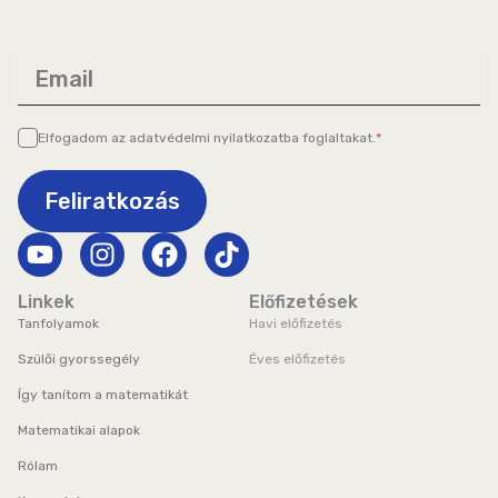
Email
Elfogadom az
adatvédelmi nyilatkozatba
foglaltakat.
*
Feliratkozás
Y
I
F
T
o
n
a
i
u
s
c
k
Linkek
Előfizetések
t
t
e
t
Tanfolyamok
Havi előfizetés
u
a
b
o
Szülői gyorssegély
Éves előfizetés
b
g
o
k
Így tanítom a matematikát
e
r
o
a
k
Matematikai alapok
m
Rólam