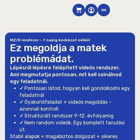
Skip
Cart
to
content
MZ/X rendszer – 7 napig kockázat nélkül
Ez megoldja a matek
problémádat.
Lépésről lépésre felépített videós rendszer.
Ami megmutatja pontosan, mit kell csinálnod
egy feladatnál.
✓
Pontosan látod, hogyan kell gondolkodni egy
feladatnál
✓
Gyakorlófeladat + videós megoldás –
azonnali kontroll
✓
Struktúrált rendszer 9-12. évfolyamig
✓
Nem random videók. Egy komplett tanulási
út.
Stabil alapok + magabiztos dolgozat + sikeres