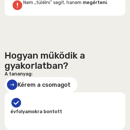
Nem „túlélni” segít, hanem
megérteni
.
Hogyan működik a
gyakorlatban?
A tananyag:
Kérem a csomagot
évfolyamokra bontott