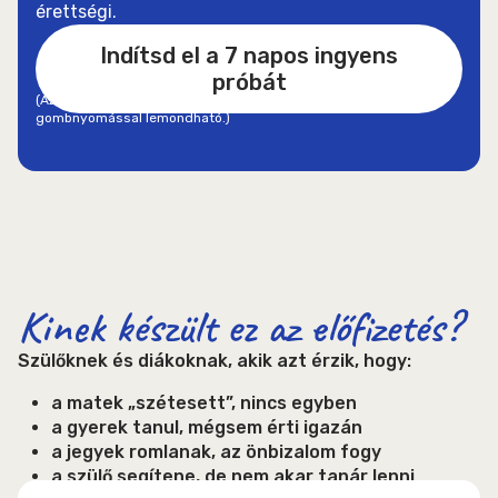
érettségi.
Indítsd el a 7 napos ingyens
próbát
(Az ingyenes próbához kártyaadat szükséges, de bármikor egy
gombnyomással lemondható.)
Kinek készült ez az előfizetés?
Szülőknek és diákoknak, akik azt érzik, hogy:
a matek „szétesett”, nincs egyben
a gyerek tanul, mégsem érti igazán
a jegyek romlanak, az önbizalom fogy
a szülő segítene, de nem akar tanár lenni