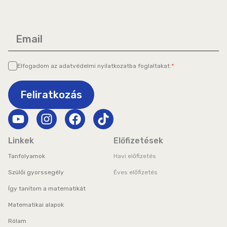
Email
Elfogadom az
adatvédelmi nyilatkozatba
foglaltakat.
*
Feliratkozás
Y
I
F
T
o
n
a
i
u
s
c
k
Linkek
Előfizetések
t
t
e
t
Tanfolyamok
Havi előfizetés
u
a
b
o
b
g
o
k
Szülői gyorssegély
Éves előfizetés
e
r
o
Így tanítom a matematikát
a
k
Matematikai alapok
m
Rólam