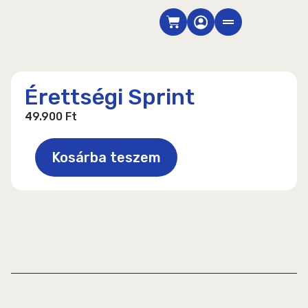
Skip
Cart
to
content
Érettségi Sprint
49.900
Ft
Érettségi
Sprint
Kosárba teszem
mennyiség